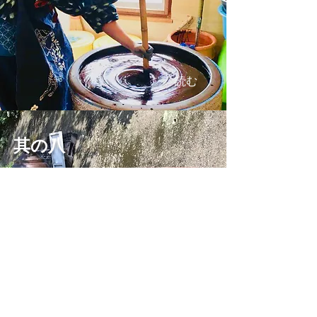
読む
其の八
読む