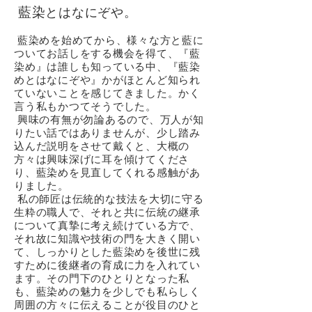
藍染
とはなにぞや。
藍染めを始めてから、様々な方と藍に
ついてお話しをする機会を得て、『藍
染め』は誰しも知っている中、『藍染
めとはなにぞや』かがほとんど知られ
ていないことを感じてきました。かく
言う私もかつてそうでした。
興味の有無が勿論あるので、万人が知
りたい話ではありませんが、少し踏み
込んだ説明をさせて戴くと、大概の
方々は興味深げに耳を傾けてくださ
り、藍染めを見直してくれる感触があ
りました。
私の師匠は伝統的な技法を大切に守る
生粋の職人で、それと共に伝統の継承
について真摯に考え続けている方で、
それ故に知識や技術の門を大きく開い
て、しっかりとした藍染めを後世に残
すために後継者の育成に力を入れてい
ます。その門下のひとりとなった私
も、藍染めの魅力を少しでも私らしく
周囲の方々に伝えることが役目のひと