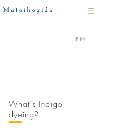
Matoihogido
What's Indigo
dyeing?