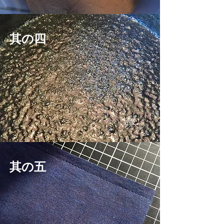
其の四
読む
其の五